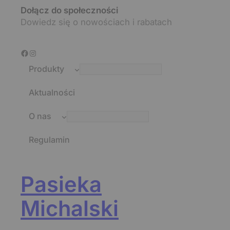
Dołącz do społeczności
Dowiedz się o nowościach i rabatach
Facebook
Instagram
Produkty
Miody naturalne
Aktualności
Miody z
dodatkami
O nas
Kontakt
Produkty
Regulamin
Galeria
pszczele
Pasieka
Michalski